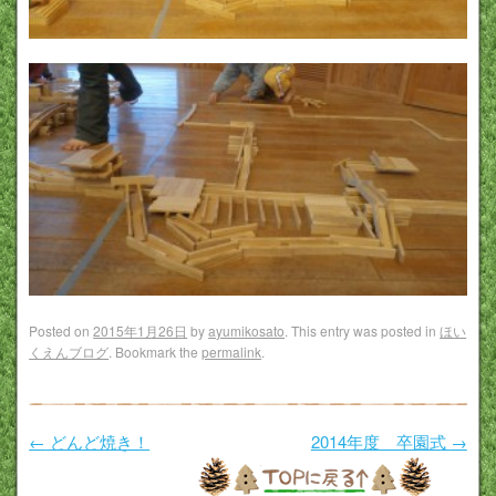
Posted on
2015年1月26日
by
ayumikosato
. This entry was posted in
ほい
くえんブログ
. Bookmark the
permalink
.
Post navigation
←
どんど焼き！
2014年度 卒園式
→