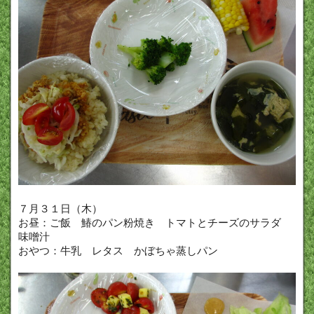
７月３１日（木）
お昼：ご飯 鰆のパン粉焼き トマトとチーズのサラダ
味噌汁
おやつ：牛乳 レタス かぼちゃ蒸しパン