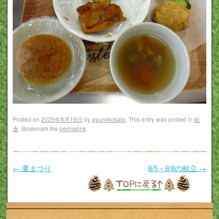
Posted on
2025年8月19日
by
ayumikosato
. This entry was posted in
給
食
. Bookmark the
permalink
.
Post navigation
←
夏まつり
8/5～8/8の献立
→